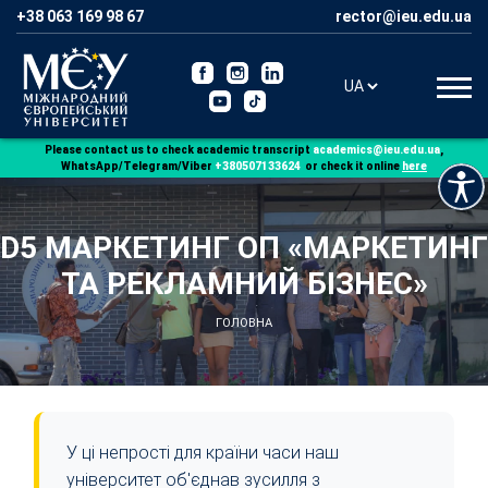
+38 063 169 98 67
Please contact us to check academic transcript
,
WhatsApp/Telegram/Viber
+380507133624
or check it online
here
D5 МАРКЕТИНГ ОП «МАРКЕТИНГ
ТА РЕКЛАМНИЙ БІЗНЕС»
ГОЛОВНА
У ці непрості для країни часи наш
університет об'єднав зусилля з