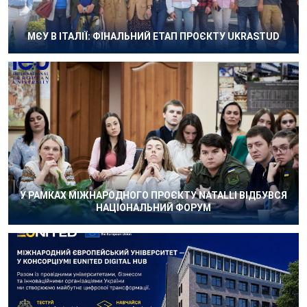
МЄУ В ІТАЛІЇ: ФІНАЛЬНИЙ ЕТАП ПРОЄКТУ UKRASTUD
У РАМКАХ МІЖНАРОДНОГО ПРОЄКТУ NATALLI ВІДБУВСЯ
НАЦІОНАЛЬНИЙ ФОРУМ