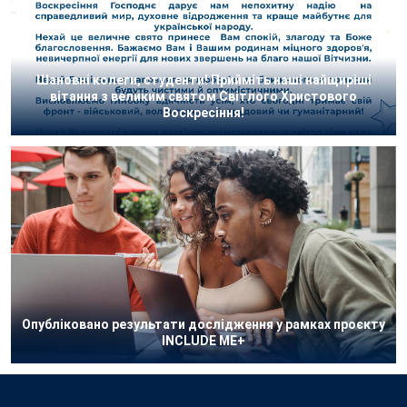
Шановні колеги, студенти! Прийміть наші найщиріші
вітання з великим святом Світлого Христового
Воскресіння!
Опубліковано результати дослідження у рамках проєкту
INCLUDE ME+