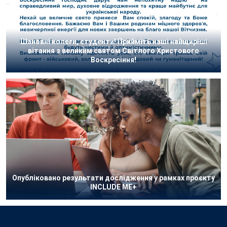
Шановні колеги, студенти! Прийміть наші найщиріші
вітання з великим святом Світлого Христового
Воскресіння!
Опубліковано результати дослідження у рамках проєкту
INCLUDE ME+