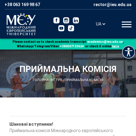
+38 063 169 98 67
Please contact us to check academic transcript
,
WhatsApp/Telegram/Viber
+380507133624
or check it online
here
ПРИЙМАЛЬНА КОМІСІЯ
ГОЛОВНА
/
ВСТУП
/
ПРИЙМАЛЬНА КОМІСІЯ
Шановні вступники!
Приймальна комісія Міжнародного європейського