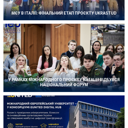
МЄУ В ІТАЛІЇ: ФІНАЛЬНИЙ ЕТАП ПРОЄКТУ UKRASTUD
У РАМКАХ МІЖНАРОДНОГО ПРОЄКТУ NATALLI ВІДБУВСЯ
НАЦІОНАЛЬНИЙ ФОРУМ